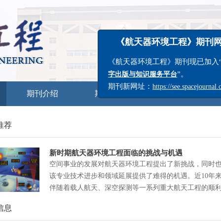
《航天器环境工程》期刊网址
《航天器环境工程》期刊现已加入“
中
”。
字出版与知识服务平台
期刊介绍
期刊在线
投稿指南
期刊新网址：
https://see.spacejournal.cn
推荐
新时期航天器环境工程面临的挑战与机遇
空间事业的发展对航天器环境工程提出了新挑战，同时
该专业技术进步和领域延展提供了难得的机遇。近10年
伴随着载人航天、深空探测等一系列重大航天工程的顺
施，中国航天器环境工程领域在诸多方面取得了长足进
信息
文章回顾了中国航天器环境工程的发展历程，围绕中国