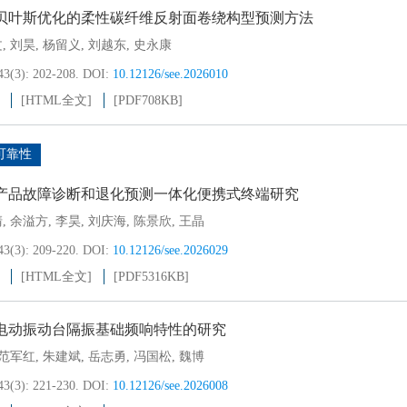
贝叶斯优化的柔性碳纤维反射面卷绕构型预测方法
文
,
刘昊
,
杨留义
,
刘越东
,
史永康
43(3): 202-208.
DOI:
10.12126/see.2026010
[HTML全文]
[PDF
708KB
]
可靠性
产品故障诊断和退化预测一体化便携式终端研究
清
,
余溢方
,
李昊
,
刘庆海
,
陈景欣
,
王晶
43(3): 209-220.
DOI:
10.12126/see.2026029
[HTML全文]
[PDF
5316KB
]
电动振动台隔振基础频响特性的研究
范军红
,
朱建斌
,
岳志勇
,
冯国松
,
魏博
43(3): 221-230.
DOI:
10.12126/see.2026008