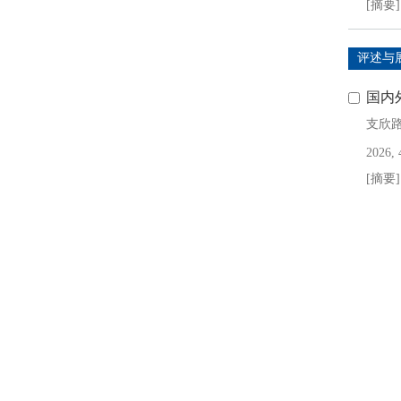
[摘要]
评述与
国内
支欣
2026, 
[摘要]