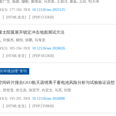
姜广文
,
杨森
,
穆猷
,
秦德金
,
马奕新
,
王晨洁
,
秦磊
,
王田
,
邹天琦
43(3): 177-184.
DOI:
10.12126/see.2025125
[HTML全文]
[PDF
1532KB
]
量太阳翼展开锁定冲击地面测试方法
飞
,
刘俊杰
,
杨恒
,
侯鹏
,
马海龙
43(3): 185-194.
DOI:
10.12126/see.2026026
[HTML全文]
[PDF
1812KB
]
碎片环境治理”专刊
空间碎片撞击GEO航天器锂离子蓄电池风险分析与试验验证设想
升
,
郑世贵
,
井元良
,
张宏宇
,
向宏文
,
马亮
,
刘莹
43(3): 195-201.
DOI:
10.12126/see.2026006
[HTML全文]
[PDF
2358KB
]