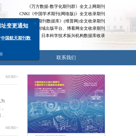
《万方数据-数字化期刊群》全文上网期刊
CNKI《中国学术期刊(网络版)》全文收录期刊
《中文科技期刊数据库》(维普网)全文收录期刊
超星期刊域出版平台、博看网全文收录期刊
x
日本科学技术振兴机构数据库收录
变更通知
国航天期刊数
编委会
联系我们
MORE
+
也为
来，
利实
步。
MORE
+
空间