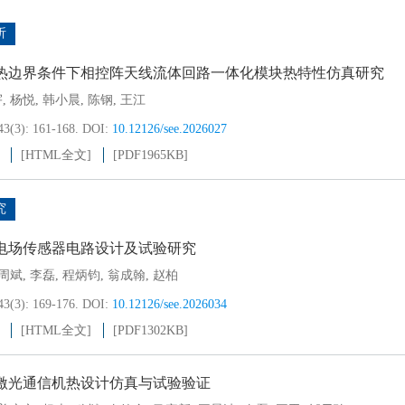
析
热边界条件下相控阵天线流体回路一体化模块热特性仿真研究
宇
,
杨悦
,
韩小晨
,
陈钢
,
王江
43(3): 161-168.
DOI:
10.12126/see.2026027
[HTML全文]
[PDF
1965KB
]
究
电场传感器电路设计及试验研究
周斌
,
李磊
,
程炳钧
,
翁成翰
,
赵柏
43(3): 169-176.
DOI:
10.12126/see.2026034
[HTML全文]
[PDF
1302KB
]
激光通信机热设计仿真与试验验证