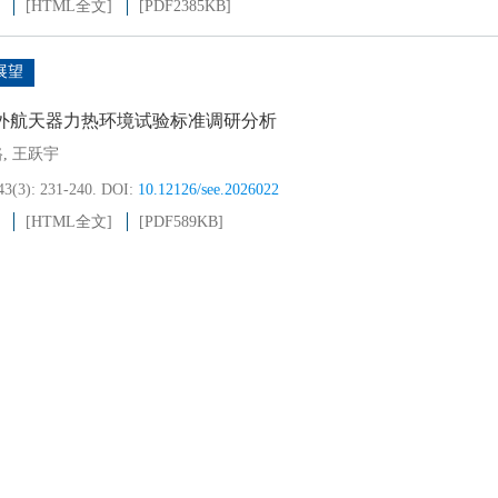
[HTML全文]
[PDF
2385KB
]
展望
外航天器力热环境试验标准调研分析
路
,
王跃宇
43(3): 231-240.
DOI:
10.12126/see.2026022
[HTML全文]
[PDF
589KB
]