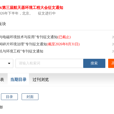
站长期运行、深空探测新任务、低轨巨型星座建设等提
新需求，分析了航天器环境工程将面对的挑战和必须突
026第三届航天器环境工程大会征文通知
2026年下半年，北京。 征文进行中
关键技术。结合具体工作内容介绍了北京卫星环境工程
所在LEO辐射环境在轨探测与数据应用、特殊空间环境
板块
与防护、火星探测器特殊力热环境试验技术和航天器产
境试验ISO标准等方面取得的最新进展。在建设航天强国
磁与电磁环境技术与应用”专刊征文通知
(已截止)
2
过程中，航天器环境工程必将伴随着航天器整体技术的
实现更高水平的跃迁。
空间碎片环境治理”专刊征文通知
(截至2026年8月31日)
2
人机与环境工程”专刊征文通知
2
表
当期目录
过刊浏览
目录
封面
部