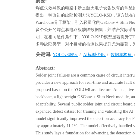
摘要:
焊点失效导致的电路中断是航天电子设备故障的常见
提出一种改进的缺陷检测方法YOLO-KSD，该方法在Y
Warehouse骨干框架，引入轻量化的GSConv + Sl
多个公开的焊点和电路板缺陷数据集，并结合实际采集
明，在相同硬件条件下，YOLO-KSD模型显著提升了
多种缺陷类型，对小目标的检测效果提升尤为显著，
关键词:
YOLOv8网络
/
AI模型优化
/
数据集构建
Abstract:
Solder joint failures are a common cause of circuit interru
provides a new approach for real-time and accurate fault
proposed based on the YOLOv8 architecture. An adaptive 
backbone, a lightweight GSConv + Slim Neck module, and
adaptability. Several public solder joint and circuit boar
expanded defect dataset for training and validating the A
model significantly improved the detection accuracy for 
by approximately 11.1%. The model effectively handled var
This study lays a foundation for advancing the detection o