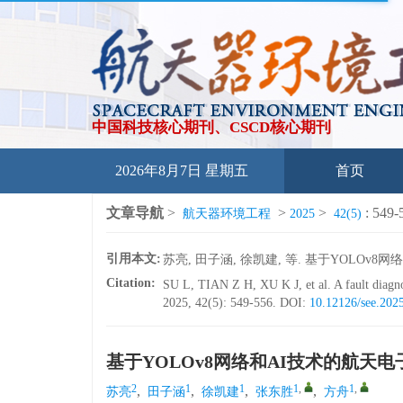
中国科技核心期刊、CSCD核心期刊
2026年8月7日 星期五
首页
文章导航
>
>
>
: 549-
航天器环境工程
2025
42(5)
引用本文:
苏亮, 田子涵, 徐凯建, 等. 基于YOLOv8网络
Citation:
SU L, TIAN Z H, XU K J, et al. A fault diagn
2025, 42(5): 549-556.
DOI:
10.12126/see.202
基于YOLOv8网络和AI技术的航天
2
1
1
1
,
1
,
,
,
,
,
苏亮
田子涵
徐凯建
张东胜
方舟