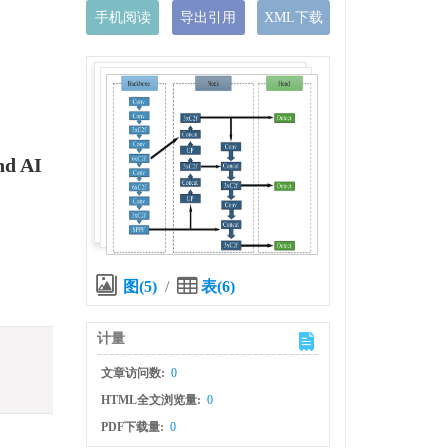
手机阅读
导出引用
XML下载
nd AI
图(5)
/
表(6)
计量
文章访问数:
0
HTML全文浏览量:
0
PDF下载量:
0