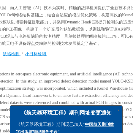
原因，而人工智能（AI）技术为实时、精确的故障检测提供了全新技术路
OLOv8网络结构基础上，结合自适应的模型优化策略，构建高效的Kerne
im Neck模块以增强特征提取能力，并采用Dynamic Head框架提升检测头的适
的PCB图像，构建了一个扩充后的缺陷数据集，以训练和验证该AI模型
PCB焊点与电路板缺陷的检测精度，且单帧处理时间缩短约11.1%，可以
为航天电子设备焊点类缺陷的检测技术发展奠定了基础。
/
缺陷检测
/
小目标检测
ptions in aerospace electronic equipment, and artificial intelligence (AI) techn
 detection. In this study, an improved defect detection model named YOLO-KSD
optimization strategy was incorporated, which included a Kernel Warehouse 
 a Dynamic Head framework, to enhance feature extraction efficiency and det
d defect datasets were referenced and combined with actual PCB images to constr
I model. The results indicated that, under identical hardware conditions, the 
PCB solder joint and board defects. The average processing time per frame was
x
《航天器环境工程》期刊网址变更通知
ious defect types, with particularly notable improvements in small-object det
f solder joint defects in aerospace electronic equipment.
《航天器环境工程》期刊现已加入“
中国航天期刊数