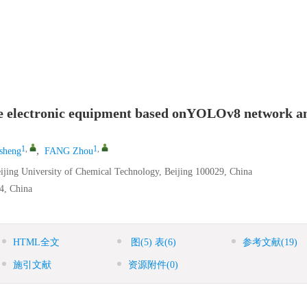
ace electronic equipment based onYOLOv8 network a
1
,
1
,
,
sheng
FANG Zhou
eijing University of Chemical Technology, Beijing 100029, China
4, China
HTML全文
图
(5)
表
(6)
参考文献
(19)
施引文献
资源附件
(0)