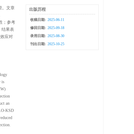
径。文章
出版历程
l
收稿日期:
2025-06-11
应性；参考
修回日期:
2025-09-18
。结果表
录用日期:
2025-08-30
有效应对
刊出日期:
2025-10-25
ology
 is
(KW)
ection
uct an
YOLO-KSD
 reduced
ection.