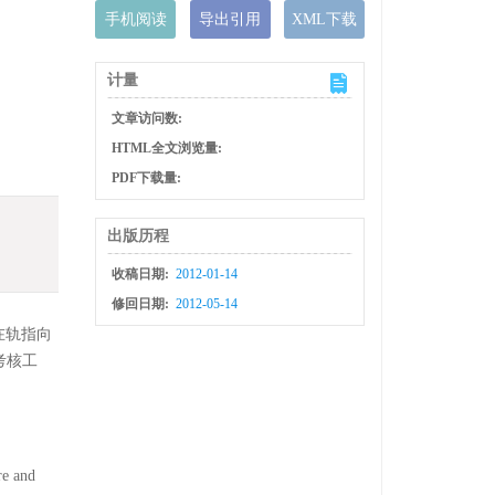
手机阅读
导出引用
XML下载
计量
文章访问数:
HTML全文浏览量:
PDF下载量:
出版历程
收稿日期:
2012-01-14
修回日期:
2012-05-14
在轨指向
考核工
re and