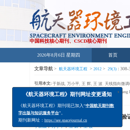
中国科技核心期刊、CSCD核心期刊
2026年8月6日 星期四
首页
文章导航
>
>
>
: 308-
航天器环境工程
2012
29(3)
引用本文:
于新战, 万小平, 王 辉, 王 波. 天线指向微调机构
Citation:
Yu Xinzhan, Wan Xiaoping, Wang Hui, Wang Bo.
311.
x
《航天器环境工程》期刊网址变更通知
《航天器环境工程》期刊现已加入“
中国航天期刊数
天线指向微调机构寿命分析及试验验
”。
字出版与知识服务平台
1
1
1
1
,
,
,
期刊新网址：
https://see.spacejournal.cn
于新战
万小平
王 辉
王 波