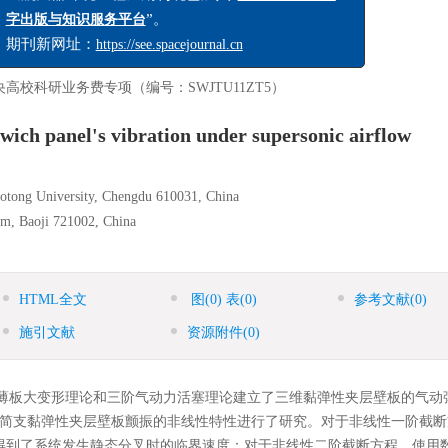
航天器环境工程》期刊现已加入“
中国航天期刊数
”。
出版与知识服务平台
2
刊新网址：
https://see.spacejournal.cn
央高校科研业务费专项（编号：SWJTU11ZT5）
dwich panel's vibration under supersonic airflow
aotong University, Chengdu 610031, China
um, Baoji 721002, China
HTML全文
图
(0)
表
(0)
参考文献
(0)
施引文献
资源附件
(0)
-Karmen薄板大变形理论和三阶气动力活塞理论建立了三维黏弹性夹层壁板的气
，四边简支黏弹性夹层壁板颤振的非线性特性进行了研究。对于非线性一阶截
得到了系统发生静态分叉时的临界速度；对于非线性二阶截断方程，使用