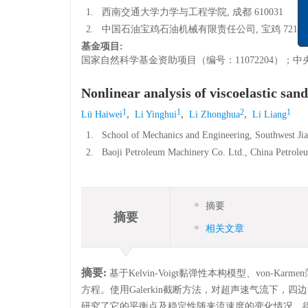
《
1.
西南交通大学力学与工程学院, 成都 610031
字
2.
中国石油宝鸡石油机械有限责任公司, 宝鸡 72100
期
基金项目:
国家自然科学基金资助项目（编号：11072204）；中
Nonlinear analysis of viscoelastic san
1
1
2
1
,
,
,
Lü Haiwei
Li Yinghui
Li Zhonghua
Li Liang
1.
School of Mechanics and Engineering, Southwest Ji
2.
Baoji Petroleum Machinery Co. Ltd., China Petrole
摘要
摘要
相关文章
摘要:
基于Kelvin-Voigt黏弹性本构模型、von
方程。使用Galerkin截断方法，对超声速气流下
研究了它的平衡点及稳定性随来流速度的变化情况，