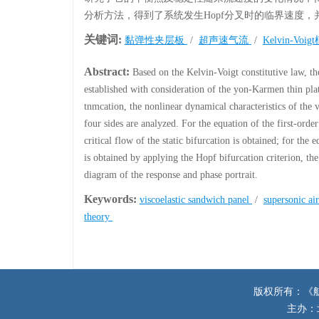
分析方法，得到了系统发生Hopf分叉时的临界速度
关键词:
黏弹性夹层板
/
超声速气流
/
Kelvin-Voi
Abstract:
Based on the Kelvin-Voigt constitutive law, the
established with consideration of the yon-Karmen thin plat
tnmcation, the nonlinear dynamical characteristics of the
four sides are analyzed. For the equation of the first-order
critical flow of the static bifurcation is obtained; for the
is obtained by applying the Hopf bifurcation criterion, t
diagram of the response and phase portrait.
Keywords:
viscoelastic sandwich panel
/
supersonic ai
theory
版权所有：《
主办：