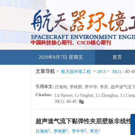
中国科技核心期刊、CSCD核心期刊
2026年8月7日 星期五
首页
文章导航
>
>
>
: 40-4
航天器环境工程
2013
30(1)
引用本文:
吕海炜, 李映辉, 李中华, 李亮. 超声速气流下黏
Citation:
Lü Haiwei, Li Yinghui, Li Zhonghua, Li Liang. 
30(1): 40-48.
超声速气流下黏弹性夹层壁板非线性
1
1
2
1
,
,
,
吕海炜
李映辉
李中华
李亮