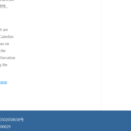
特性。
l are
 Galerkin
oas on
 the
ifurcation
g the
iston
02058658号
029