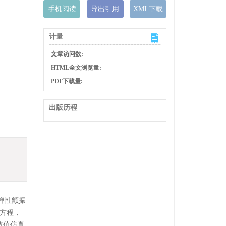
手机阅读
导出引用
XML下载
计量
文章访问数:
HTML全文浏览量:
PDF下载量:
出版历程
动弹性颤振
断方程，
数值仿真