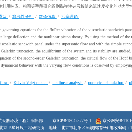
，并利用响应、相图等手段研究得到黏弹性夹层板随来流速度变化的动力学
gt模型
/
非线性分析
/
数值仿真
/
活塞理论
 governing equations for the fluRer vibration of the viscoelastic sandwich pane
e large deflection and the nonlinear piston theory. By using the method of the
 viscoelastic sandwich panel under the supersonic flow and with the simple supp
 Galerkin truncation, the equilibrium of the system and its stability are studied,
 equation of the second-order Galerkin truncation, the critical flow of the Hopf b
he dynamical behavior with the varying flow conditions is observed by employin
rflow
/
Kelvin-Voigt model
/
nonlinear analysis
/
numerical simulation
/
p
航天器环境工程》编辑部
京ICP备18047377号-1
京公网安备110105
北京卫星环境工程研究所
地址：北京市朝阳区民族园路5号 邮政编码：100