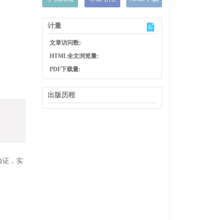
计量
文章访问数:
HTML全文浏览量:
PDF下载量:
出版历程
验证，实
。