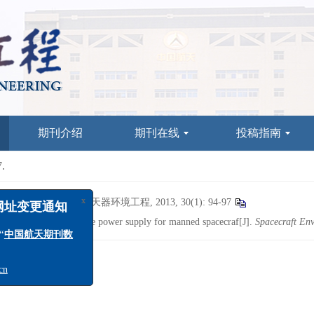
期刊介绍
期刊在线
投稿指南
7.
性设计[J]. 航天器环境工程, 2013, 30(1): 94-97
x
刊网址变更通知
y design ofhigh voltage power supply for manned spacecraf[J].
Spacecraft En
入“
中国航天期刊数
nal.cn