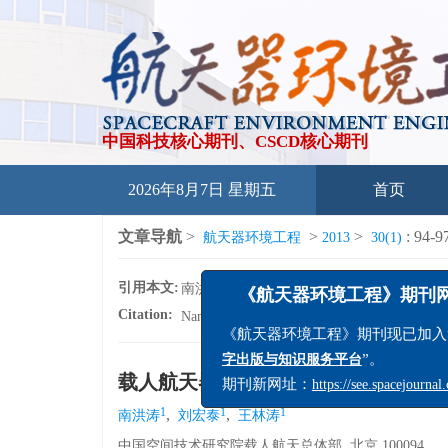
中国科技核心期刊、CSCD核心期刊
2026年8月7日 星期五
首页
文章导航
>
>
>
: 94-9
航天器环境工程
2013
30(1)
引用本文:
南洪涛, 刘宏泰, 王林涛. 载人航天器高压供配电安全
《航天器环境工程》期
Citation:
Nan Hongtao, Liu Hongtai, Wang Lintao. Safet
《航天器环境工程》期刊现已加
载人航天器高压供配电安全性设计
”。
字出版与知识服务平台
期刊新网址：
https://see.spacejour
1
1
1
,
,
南洪涛
刘宏泰
王林涛
中国空间技术研究院载人航天总体部, 北京 100094