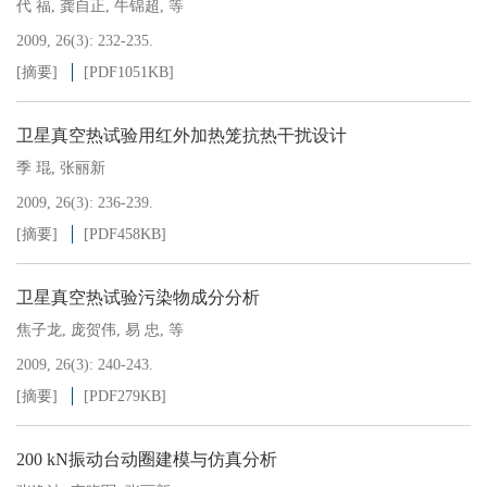
代 福
,
龚自正
,
牛锦超
,
等
2009, 26(3): 232-235.
[摘要]
[PDF
1051KB
]
卫星真空热试验用红外加热笼抗热干扰设计
季 琨
,
张丽新
2009, 26(3): 236-239.
[摘要]
[PDF
458KB
]
卫星真空热试验污染物成分分析
焦子龙
,
庞贺伟
,
易 忠
,
等
2009, 26(3): 240-243.
[摘要]
[PDF
279KB
]
200 kN振动台动圈建模与仿真分析