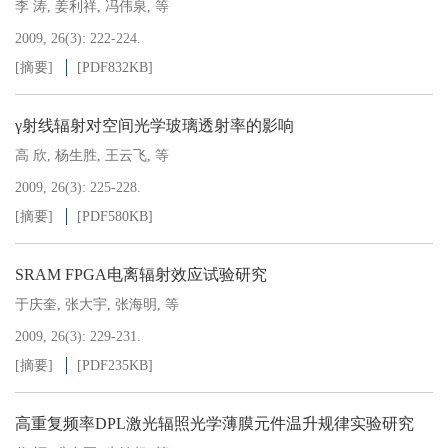
李 涛
,
姜利祥
,
冯伟泉
,
等
2009, 26(3): 222-224.
[摘要]
[PDF
832KB
]
γ射线辐射对空间光学玻璃透射率的影响
高 欣
,
杨生胜
,
王云飞
,
等
2009, 26(3): 225-228.
[摘要]
[PDF
580KB
]
SRAM FPGA电离辐射效应试验研究
于庆奎
,
张大宇
,
张海明
,
等
2009, 26(3): 229-231.
[摘要]
[PDF
235KB
]
高重复频率DPL激光辐照光学薄膜元件温升规律实验研究