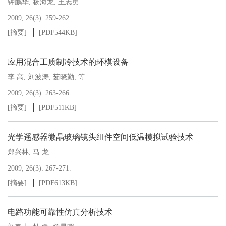
钟鹏华
,
杨海龙
,
王志勇
2009, 26(3): 259-262.
[摘要]
[PDF
544KB
]
应用混合工质制冷技术的环模设备
李 高
,
刘波涛
,
茹晓勤
,
等
2009, 26(3): 263-266.
[摘要]
[PDF
511KB
]
光学遥感器微晶玻璃镜头组件空间低温模拟试验技术
郑兴林
,
马 龙
2009, 26(3): 267-271.
[摘要]
[PDF
613KB
]
电路功能可靠性仿真分析技术