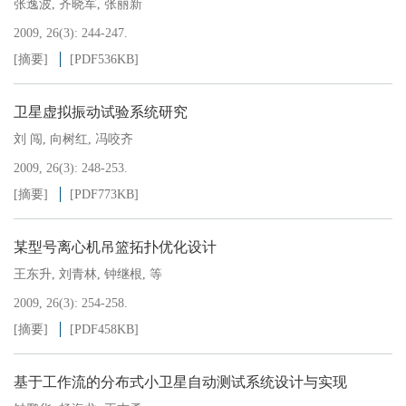
张逸波
,
齐晓军
,
张丽新
2009, 26(3): 244-247.
[摘要]
[PDF
536KB
]
卫星虚拟振动试验系统研究
刘 闯
,
向树红
,
冯咬齐
2009, 26(3): 248-253.
[摘要]
[PDF
773KB
]
某型号离心机吊篮拓扑优化设计
王东升
,
刘青林
,
钟继根
,
等
2009, 26(3): 254-258.
[摘要]
[PDF
458KB
]
基于工作流的分布式小卫星自动测试系统设计与实现