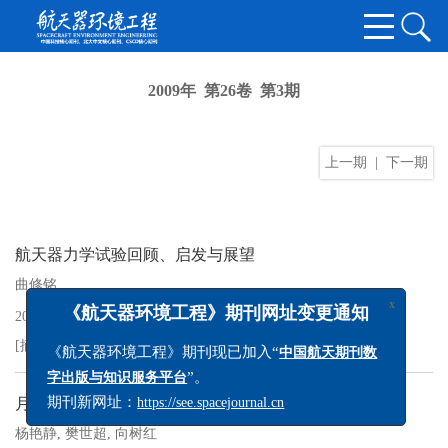
2009年 第26卷 第3期
上一期
|
下一期
航天器力学试验回顾、启发与展望
曲修铭
2009, 26(3): 201-205.
x
《航天器环境工程》期刊网址变更通知
[摘要]
[PDF
432KB
]
《航天器环境工程》期刊现已加入“
中国航天期刊数
”。
字出版与知识服务平台
月球车轮与月面相互作用的两种仿真模型的比较与应用
期刊新网址：
https://see.spacejournal.cn
杨艳静
,
樊世超
,
向树红