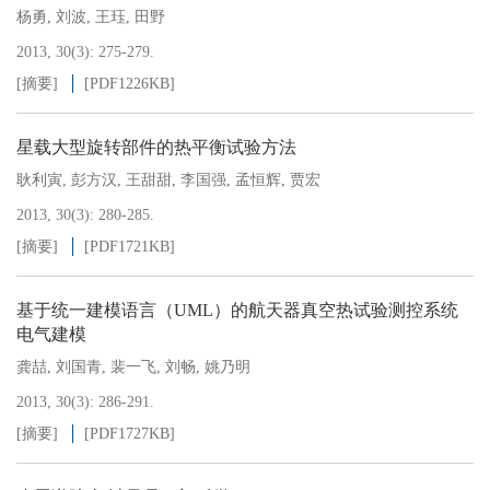
杨勇
,
刘波
,
王珏
,
田野
2013, 30(3): 275-279.
[摘要]
[PDF
1226KB
]
星载大型旋转部件的热平衡试验方法
耿利寅
,
彭方汉
,
王甜甜
,
李国强
,
孟恒辉
,
贾宏
2013, 30(3): 280-285.
[摘要]
[PDF
1721KB
]
基于统一建模语言（UML）的航天器真空热试验测控系统
电气建模
龚喆
,
刘国青
,
裴一飞
,
刘畅
,
姚乃明
2013, 30(3): 286-291.
[摘要]
[PDF
1727KB
]