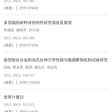
2013, 30(3): 301-301.
[摘要]
[PDF
185KB
]
多层隔热材料传热特性研究现状及展望
李德富
,
杨炜平
,
刘小旭
2013, 30(3): 302-309.
[摘要]
[PDF
937KB
]
新型锆钛合金的动态拉伸力学性能与微观断裂机制试验研究
刘崧
,
覃金贵
,
陈荣
,
龚自正
,
张品亮
2013, 30(3): 310-315.
[摘要]
[PDF
1716KB
]
世界计量日
2013, 30(3): 315-315.
[摘要]
[PDF
141KB
]