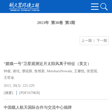
2013年 第30卷 第3期
上一期
|
下一期
“嫦娥一号”卫星观测近月太阳风离子特征（英文）
钟俊
,
谢伦
,
濮祖荫
,
焦维新
,
MotoharuNowada
,
王馨悦
,
张贤国
,
王世金
2013, 30(3): 225-229.
[摘要]
[PDF
1679KB
]
中国载人航天国际合作与交流中心揭牌