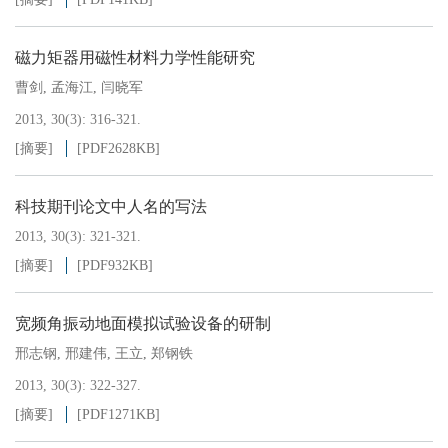
磁力矩器用磁性材料力学性能研究
曹剑
,
孟海江
,
闫晓军
2013, 30(3): 316-321.
[摘要]
[PDF
2628KB
]
科技期刊论文中人名的写法
2013, 30(3): 321-321.
[摘要]
[PDF
932KB
]
宽频角振动地面模拟试验设备的研制
邢志钢
,
邢建伟
,
王立
,
郑钢铁
2013, 30(3): 322-327.
[摘要]
[PDF
1271KB
]