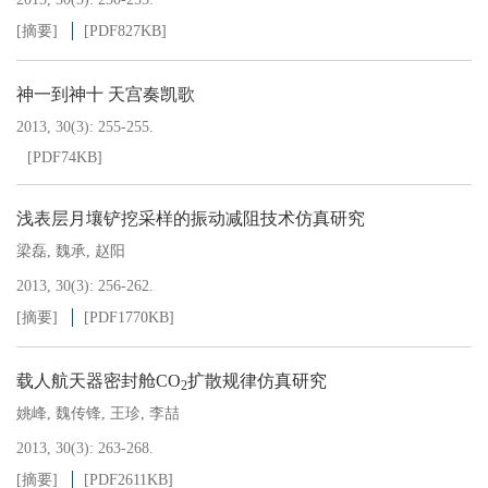
[摘要]
[PDF
827KB
]
神一到神十 天宫奏凯歌
2013, 30(3): 255-255.
[PDF
74KB
]
浅表层月壤铲挖采样的振动减阻技术仿真研究
梁磊
,
魏承
,
赵阳
2013, 30(3): 256-262.
[摘要]
[PDF
1770KB
]
载人航天器密封舱CO
扩散规律仿真研究
2
姚峰
,
魏传锋
,
王珍
,
李喆
2013, 30(3): 263-268.
[摘要]
[PDF
2611KB
]