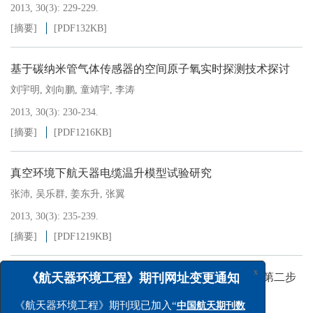
2013, 30(3): 229-229.
[摘要]
[PDF
132KB
]
基于碳纳米管气体传感器的空间原子氧实时探测技术探讨
刘宇明
,
刘向鹏
,
童靖宇
,
李涛
2013, 30(3): 230-234.
[摘要]
[PDF
1216KB
]
真空环境下航天器电缆温升模型试验研究
张沛
,
吴乐群
,
姜东升
,
张翼
2013, 30(3): 235-239.
[摘要]
[PDF
1219KB
]
长二F火箭托举神十飞船成功飞天——载人航天工程第二步
x
第一阶段收官战迎来良好开局
《航天器环境工程》期刊网址变更通知