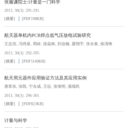
张履谦院士:计量是一门科学
2013, 30(3): 291-291.
[摘要]
[PDF
198KB
]
航天器单机内PCB焊点低气压放电试验研究
王志浩
,
冯伟泉
,
周岭
,
徐焱林
,
刘业楠
,
聂翔宇
,
张永泰
,
侯清锋
2013, 30(3): 292-295.
[摘要]
[PDF
1149KB
]
航天用元器件应用验证方法及其应用实例
唐章东
,
张凯
,
宁永成
,
王征
,
张海明
,
蒲瑞民
2013, 30(3): 296-301.
[摘要]
[PDF
823KB
]
计量与科学