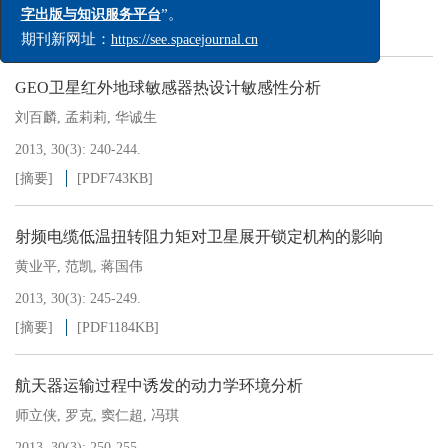
2013, 30(3): 239-239.
《航天器环境工程》期刊现已加入“
中国航天期刊数
[摘要]
[PDF
126KB
]
”。
字出版与知识服务平台
期刊新网址：
https://see.spacejournal.cn
GEO卫星红外地球敏感器热设计敏感性分析
刘百麟
,
孟莉莉
,
华诚生
2013, 30(3): 240-244.
[摘要]
[PDF
743KB
]
射频电缆低温扭转阻力矩对卫星展开锁定机构的影响
黄业平
,
范凯
,
蒋国伟
2013, 30(3): 245-249.
[摘要]
[PDF
1184KB
]
航天器运输过程中诱发的动力学环境分析
师立侠
,
罗克
,
窦仁超
,
冯琪
2013, 30(3): 250-255.