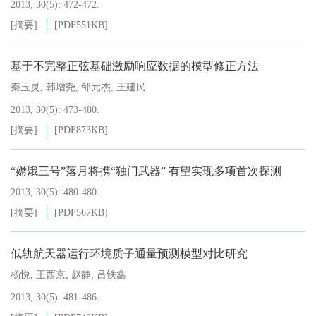
2013, 30(5): 472-472.
[摘要]
[PDF
551KB
]
基于不完整正弦基础激励响应数据的模型修正方法
秦玉灵
,
韩增尧
,
邹元杰
,
王建民
2013, 30(5): 473-480.
[摘要]
[PDF
873KB
]
“嫦娥三号”落月将携“独门武器” 有望实现多项首次探测
2013, 30(5): 480-480.
[摘要]
[PDF
567KB
]
低轨航天器运行环境质子通量预测模型对比研究
杨悦
,
王西京
,
赵静
,
吕铁鑫
2013, 30(5): 481-486.