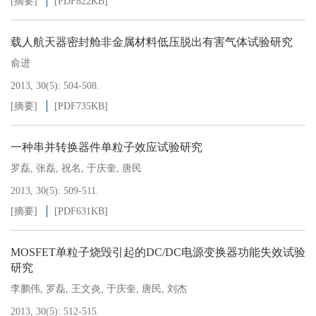
[摘要]
[PDF
822KB
]
载人航天器密封舱非金属材料低压脱出有害气体试验研究
俞进
2013, 30(5): 504-508.
[摘要]
[PDF
735KB
]
一种串并转换器件单粒子效应试验研究
罗磊
,
张磊
,
祝名
,
于庆奎
,
唐民
2013, 30(5): 509-511.
[摘要]
[PDF
631KB
]
MOSFET单粒子烧毁引起的DC/DC电源变换器功能失效试验
研究
李鹏伟
,
罗磊
,
王文炎
,
于庆奎
,
唐民
,
刘杰
2013, 30(5): 512-515.