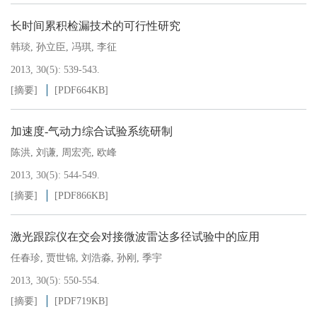
长时间累积检漏技术的可行性研究
韩琰
,
孙立臣
,
冯琪
,
李征
2013, 30(5): 539-543.
[摘要]
[PDF
664KB
]
加速度-气动力综合试验系统研制
陈洪
,
刘谦
,
周宏亮
,
欧峰
2013, 30(5): 544-549.
[摘要]
[PDF
866KB
]
激光跟踪仪在交会对接微波雷达多径试验中的应用
任春珍
,
贾世锦
,
刘浩淼
,
孙刚
,
季宇
2013, 30(5): 550-554.
[摘要]
[PDF
719KB
]