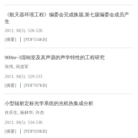
《航天器环境工程》编委会完成换届,第七届编委会成员产
生
2013, 30(5): 528-528.
[摘要]
[PDF
554KB
]
900m~3混响室及其声源的声学特性的工程研究
张伟
,
呙道军
2013, 30(5): 529-533.
[摘要]
[PDF
707KB
]
小型辐射定标光学系统的光机热集成分析
肖庆生
,
杨林华
,
许杰
2013, 30(5): 534-538.
[摘要]
[PDF
929KB
]