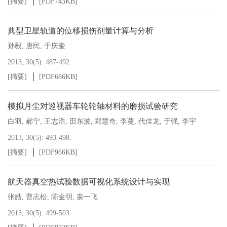
[摘要]
[PDF
743KB
]
典型卫星轨道的位移损伤剂量计算与分析
孙毅
,
唐民
,
于庆奎
2013, 30(5): 487-492.
[摘要]
[PDF
686KB
]
模拟月尘对巡视器车轮轮轴材料的磨损试验研究
白羽
,
郝宁
,
王志浩
,
田东波
,
郑慧奇
,
李蔓
,
代佳龙
,
于强
,
李宇
2013, 30(5): 493-498.
[摘要]
[PDF
966KB
]
航天器真空热试验数据可视化系统设计与实现
张皓
,
曹志松
,
陈金明
,
裴一飞
2013, 30(5): 499-503.