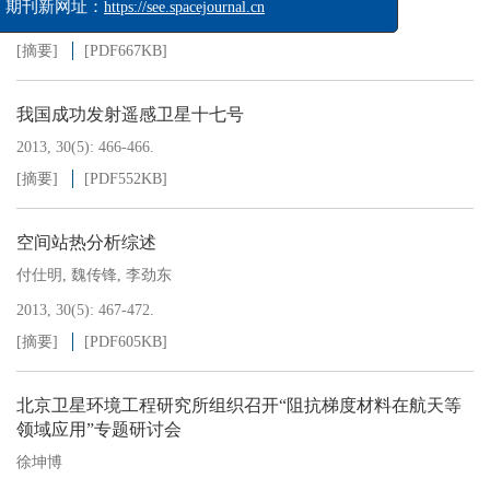
2013, 30(5): 462-466.
[摘要]
[PDF
667KB
]
我国成功发射遥感卫星十七号
2013, 30(5): 466-466.
[摘要]
[PDF
552KB
]
空间站热分析综述
付仕明
,
魏传锋
,
李劲东
2013, 30(5): 467-472.
[摘要]
[PDF
605KB
]
北京卫星环境工程研究所组织召开“阻抗梯度材料在航天等
领域应用”专题研讨会
徐坤博