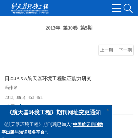
2013年 第30卷 第5期
上一期
|
下一期
日本JAXA航天器环境工程验证能力研究
冯伟泉
2013, 30(5): 453-461.
x
[摘要]
[PDF
1476KB
]
《航天器环境工程》期刊网址变更通知
《航天器环境工程》期刊现已加入“
中国航天期刊数
基于弹丸直径和速度的靶板击穿判据
”。
字出版与知识服务平台
安凯
,
李向阳
期刊新网址：
https://see.spacejournal.cn