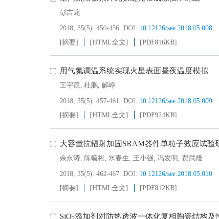
彭吉龙
2018, 35(5): 450-456.
DOI:
10.12126/see.2018.05.008
[摘要]
[HTML全文]
[PDF
816KB
]
用气氮调温系统实现火星表面昼夜温度模拟
王宇辰
,
杜鹏
,
解峥
2018, 35(5): 457-461.
DOI:
10.12126/see.2018.05.009
[摘要]
[HTML全文]
[PDF
924KB
]
大容量抗辐射加固SRAM器件单粒子效应试验
余永涛
,
陈毓彬
,
水春生
,
王小强
,
冯发明
,
费武雄
2018, 35(5): 462-467.
DOI:
10.12126/see.2018.05.010
[摘要]
[HTML全文]
[PDF
812KB
]
SiO
添加剂对防热透波一体化复相陶瓷结构及
2