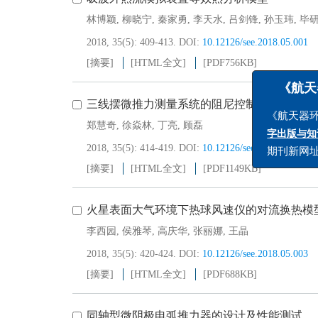
林博颖
,
柳晓宁
,
秦家勇
,
李天水
,
吕剑锋
,
孙玉玮
,
毕
2018, 35(5): 409-413.
DOI:
10.12126/see.2018.05.001
[摘要]
[HTML全文]
[PDF
756KB
]
三线摆微推力测量系统的阻尼控制优化法
《航天器环
郑慧奇
,
徐焱林
,
丁亮
,
顾磊
《航天器环境工
2018, 35(5): 414-419.
DOI:
10.12126/see.2018.05.002
字出版与知识服
[摘要]
[HTML全文]
[PDF
1149KB
]
期刊新网址：
htt
火星表面大气环境下热球风速仪的对流换热模
李西园
,
侯雅琴
,
高庆华
,
张丽娜
,
王晶
2018, 35(5): 420-424.
DOI:
10.12126/see.2018.05.003
[摘要]
[HTML全文]
[PDF
688KB
]
同轴型微阴极电弧推力器的设计及性能测试