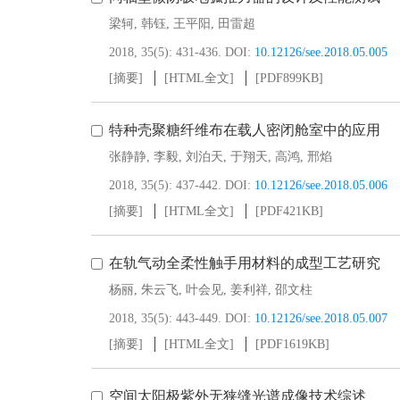
梁轲
,
韩钰
,
王平阳
,
田雷超
2018, 35(5): 431-436.
DOI:
10.12126/see.2018.05.005
[摘要]
[HTML全文]
[PDF
899KB
]
特种壳聚糖纤维布在载人密闭舱室中的应用
张静静
,
李毅
,
刘泊天
,
于翔天
,
高鸿
,
邢焰
2018, 35(5): 437-442.
DOI:
10.12126/see.2018.05.006
[摘要]
[HTML全文]
[PDF
421KB
]
在轨气动全柔性触手用材料的成型工艺研究
杨丽
,
朱云飞
,
叶会见
,
姜利祥
,
邵文柱
2018, 35(5): 443-449.
DOI:
10.12126/see.2018.05.007
[摘要]
[HTML全文]
[PDF
1619KB
]
空间太阳极紫外无狭缝光谱成像技术综述