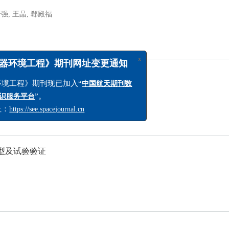
研强
,
王晶
,
郄殿福
x
境工程》期刊网址变更通知
程》期刊现已加入“
中国航天期刊数
”。
务平台
ps://see.spacejournal.cn
型及试验验证