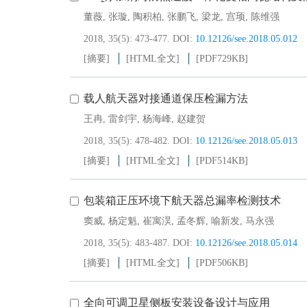
董薇
,
张璇
,
陶积柏
,
张鹏飞
,
梁龙
,
宫顼
,
陈维强
2018, 35(5): 473-477.
DOI:
10.12126/see.2018.05.012
[摘要]
[HTML全文]
[PDF
729KB
]
载人航天器对接通道保压检漏方法
王冉
,
雷剑宇
,
杨海峰
,
赵建贺
2018, 35(5): 478-482.
DOI:
10.12126/see.2018.05.013
[摘要]
[HTML全文]
[PDF
514KB
]
包装箱正压环境下航天器总漏率检测技术
窦威
,
杨定魁
,
崔寓淏
,
孟冬辉
,
喻新发
,
马永强
2018, 35(5): 483-487.
DOI:
10.12126/see.2018.05.014
[摘要]
[HTML全文]
[PDF
506KB
]
全向可调卫星侧板安装设备设计与应用