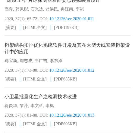
“嫦娥五号”月球探测器着陆姿态模拟装置设计
高奔
,
韩佩彤
,
石光达
,
盆洪民
,
冉江南
,
李祺
2020, 37(1): 65-72.
DOI:
10.12126/see.2020.01.011
[摘要]
[HTML全文]
[PDF
1197KB
]
桁架结构拓扑优化系统软件开发及其在大型天线安装桁架设
计中的应用
郝宝新
,
周志成
,
曲广吉
,
李东泽
2020, 37(1): 73-80.
DOI:
10.12126/see.2020.01.012
[摘要]
[HTML全文]
[PDF
865KB
]
小卫星批量化生产之检漏技术改进
蒋炎华
,
黎芹
,
李文科
,
李枫
2020, 37(1): 81-88.
DOI:
10.12126/see.2020.01.013
[摘要]
[HTML全文]
[PDF
696KB
]