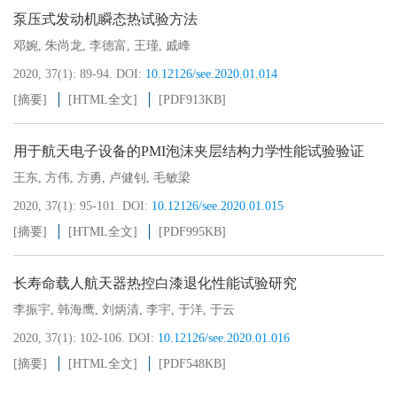
泵压式发动机瞬态热试验方法
邓婉
,
朱尚龙
,
李德富
,
王瑾
,
戚峰
2020, 37(1): 89-94.
DOI:
10.12126/see.2020.01.014
[摘要]
[HTML全文]
[PDF
913KB
]
用于航天电子设备的PMI泡沫夹层结构力学性能试验验证
王东
,
方伟
,
方勇
,
卢健钊
,
毛敏梁
2020, 37(1): 95-101.
DOI:
10.12126/see.2020.01.015
[摘要]
[HTML全文]
[PDF
995KB
]
长寿命载人航天器热控白漆退化性能试验研究
李振宇
,
韩海鹰
,
刘炳清
,
李宇
,
于洋
,
于云
2020, 37(1): 102-106.
DOI:
10.12126/see.2020.01.016
[摘要]
[HTML全文]
[PDF
548KB
]