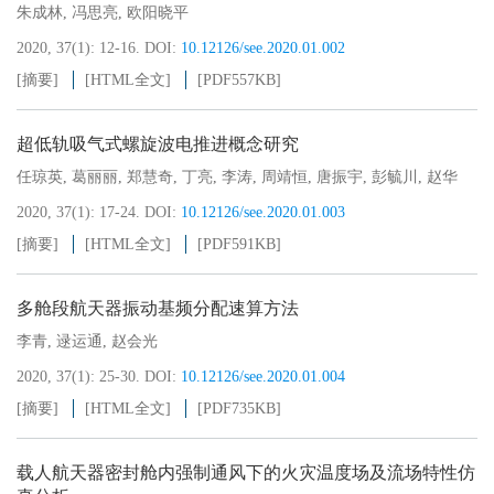
朱成林
,
冯思亮
,
欧阳晓平
2020, 37(1): 12-16.
DOI:
10.12126/see.2020.01.002
[摘要]
[HTML全文]
[PDF
557KB
]
超低轨吸气式螺旋波电推进概念研究
任琼英
,
葛丽丽
,
郑慧奇
,
丁亮
,
李涛
,
周靖恒
,
唐振宇
,
彭毓川
,
赵华
2020, 37(1): 17-24.
DOI:
10.12126/see.2020.01.003
[摘要]
[HTML全文]
[PDF
591KB
]
多舱段航天器振动基频分配速算方法
李青
,
逯运通
,
赵会光
2020, 37(1): 25-30.
DOI:
10.12126/see.2020.01.004
[摘要]
[HTML全文]
[PDF
735KB
]
载人航天器密封舱内强制通风下的火灾温度场及流场特性仿