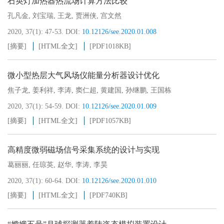
石英灯加热器热流场计算方法比较
孔凡金
,
刘宝瑞
,
王龙
,
贾洲侠
,
宫文然
2020, 37(1): 47-53.
DOI:
10.12126/see.2020.01.008
[摘要]
[HTML全文]
[PDF
1018KB
]
微小型热层大气风场仪能量分析器设计优化
焦子龙
,
姜利祥
,
李涛
,
窦仁超
,
黄建国
,
孙继鹏
,
王国栋
2020, 37(1): 54-59.
DOI:
10.12126/see.2020.01.009
[摘要]
[HTML全文]
[PDF
1057KB
]
高精度微弱磁场信号采集系统的设计与实现
葛丽丽
,
任琼英
,
赵华
,
李涛
,
李昊
2020, 37(1): 60-64.
DOI:
10.12126/see.2020.01.010
[摘要]
[HTML全文]
[PDF
740KB
]