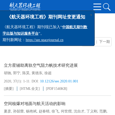
x
《航天器环境工程》期刊网址变更通知
2020年 第37卷 第1期
《航天器环境工程》期刊现已加入“
中国航天期刊数
”。
字出版与知识服务平台
期刊新网址：
https://see.spacejournal.cn
封面
目录
上一期
|
下一期
立方星辅助离轨空气阻力帆技术研究进展
胡驰
,
郭宁
,
陈昊
,
黄德东
,
徐超
2020, 37(1): 1-11.
DOI:
10.12126/see.2020.01.001
[摘要]
[HTML全文]
[PDF
1540KB
]
空间核爆对地面与航天活动的影响
夏彦
,
孙韶蕾
,
杨艳斌
,
赵春晴
,
徐飞
,
何世熠
,
沈自才
,
丁义刚
,
范鹏
,