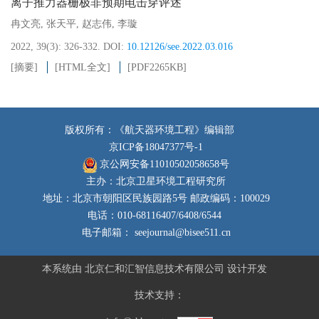
离子推力器栅极非预期电击穿评述
冉文亮
,
张天平
,
赵志伟
,
李璇
2022, 39(3): 326-332.
DOI:
10.12126/see.2022.03.016
[摘要]
[HTML全文]
[PDF
2265KB
]
版权所有：《航天器环境工程》编辑部
京ICP备18047377号-1
京公网安备11010502058658号
主办：北京卫星环境工程研究所
地址：北京市朝阳区民族园路5号 邮政编码：100029
电话：010-68116407/6408/6544
电子邮箱：
seejournal@bisee511.cn
本系统由
北京仁和汇智信息技术有限公司
设计开发
技术支持：