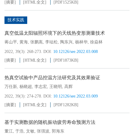
[摘要]
[HTML全文]
[PDF
1525KB
]
技术实践
真空低温太阳辐照环境下的天线热变形测量技术
蒋山平
,
黄海
,
张鹏嵩
,
李竑松
,
陶东兴
,
杨林华
,
徐焱林
2022, 39(3): 268-273.
DOI:
10.12126/see.2022.03.008
[摘要]
[HTML全文]
[PDF
1873KB
]
热真空试验中产品控温方法研究及其效果验证
万任新
,
杨晓超
,
李志宏
,
王晓明
,
高辉
2022, 39(3): 274-278.
DOI:
10.12126/see.2022.03.009
[摘要]
[HTML全文]
[PDF
1282KB
]
基于实测数据的随机振动疲劳寿命预测方法
董江
,
于浩
,
文敏
,
张强波
,
郭海东