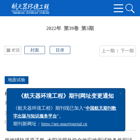
2022年 第39卷 第3期
栏目
封面
目录
上一期
|
下一期
地面试验
x
《航天器环境工程》期刊网址变更通知
模拟自由边界对卫星动力学特性的影响
《航天器环境工程》期刊现已加入“
中国航天期刊数
刘明辉
,
刘闯
,
向树红
,
韩晓健
,
周春燕
,
邹雍
”。
字出版与知识服务平台
2022, 39(3): 225-229.
DOI:
10.12126/see.2022.03.001
期刊新网址：
https://see.spacejournal.cn
[摘要]
[HTML全文]
[PDF
1185KB
]