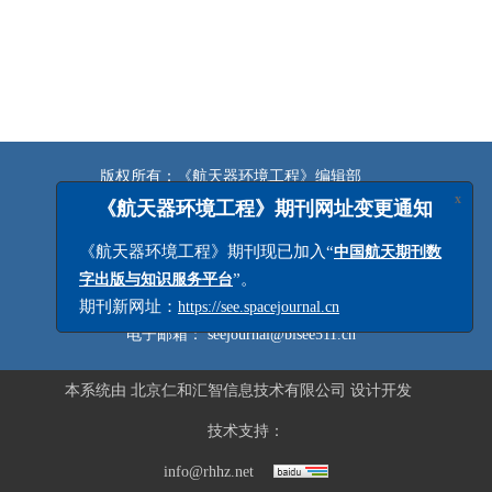
版权所有：《航天器环境工程》编辑部
京ICP备18047377号-1
x
《航天器环境工程》期刊网址变更通知
京公网安备11010502058658号
《航天器环境工程》期刊现已加入“
主办：北京卫星环境工程研究所
中国航天期刊数
地址：北京市朝阳区民族园路5号 邮政编码：100029
”。
字出版与知识服务平台
电话：010-68116407/6408/6544
期刊新网址：
https://see.spacejournal.cn
电子邮箱：
seejournal@bisee511.cn
本系统由
北京仁和汇智信息技术有限公司
设计开发
技术支持：
info@rhhz.net